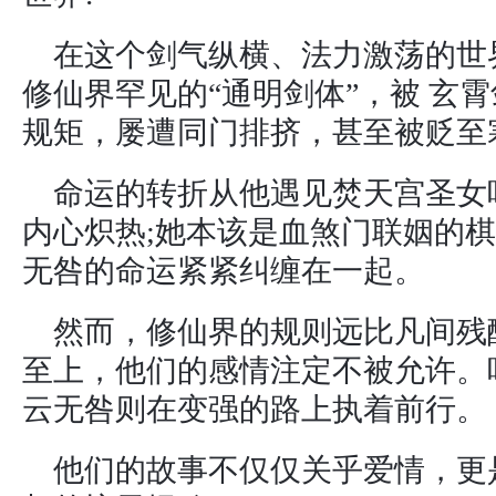
在这个剑气纵横、法力激荡的世
修仙界罕见的“通明剑体”，被 玄
规矩，屡遭同门排挤，甚至被贬至
命运的转折从他遇见焚天宫圣女
内心炽热;她本该是血煞门联姻的
无咎的命运紧紧纠缠在一起。
然而，修仙界的规则远比凡间残
至上，他们的感情注定不被允许。
云无咎则在变强的路上执着前行。
他们的故事不仅仅关乎爱情，更