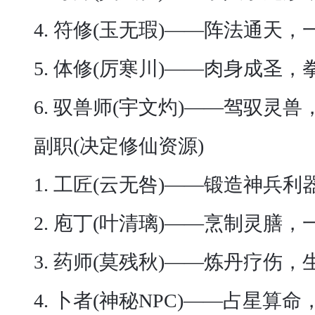
4. 符修(玉无瑕)——阵法通天
5. 体修(厉寒川)——肉身成圣，
6. 驭兽师(宇文灼)——驾驭灵兽
副职(决定修仙资源)
1. 工匠(云无咎)——锻造神兵
2. 庖丁(叶清璃)——烹制灵膳
3. 药师(莫残秋)——炼丹疗伤，
4. 卜者(神秘NPC)——占星算命