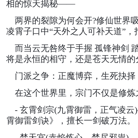
相的惊天揭秘——
两界的裂隙为何会开?修仙世界
凌霄子口中“天外之人可补天道”，
而当云无咎终于手握 孤锋神剑 
将是永恒的相守，还是苍天无情的
门派之争：正魔博弈，生死抉择
在这个世界里，宗门不仅是修炼
- 玄霄剑宗(九霄御雷，正气凌
霄御雷剑诀》，擅长一剑破万法。
- 焚天宫(赤焰炼心，焚尽邪祟