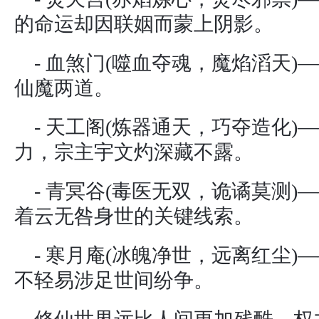
的命运却因联姻而蒙上阴影。
- 血煞门(噬血夺魂，魔焰滔天
仙魔两道。
- 天工阁(炼器通天，巧夺造化
力，宗主宇文灼深藏不露。
- 青冥谷(毒医无双，诡谲莫测
着云无咎身世的关键线索。
- 寒月庵(冰魄净世，远离红尘
不轻易涉足世间纷争。