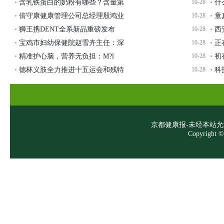
含乳铁蛋白的奶粉有哪些？含量第
10-28
什
倍守康健康管理公司总经理殷鸿业
10-28
童
狮王携DENT全系新品重磅发布
10-28
西
宝鸡市妇幼保健院赵雪卉主任：深
10-28
正
精准护心脑，营养无负担：M?l
10-28
初
德林义肢全力推进十五运会和残特
10-28
科
京都健康报-未经本站允许，
Copyright