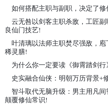
如何搭配主职与副职，决定了修
云无咎以剑客主职杀敌，工匠副
良仙门技艺!
叶清璃以法师主职焚尽强敌，庖
稀灵膳!
为什么你一定要读《御霄踏剑行
史实融合仙侠：明朝万历背景+
智斗取代无脑升级：男主用凡间
颠覆修仙常识!