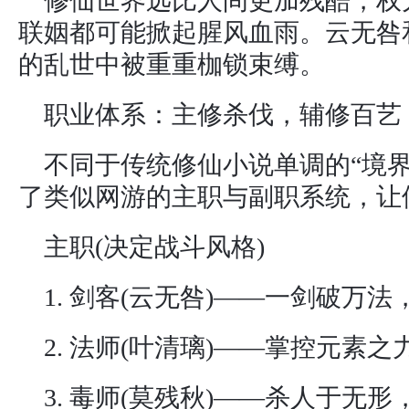
修仙世界远比人间更加残酷，权
联姻都可能掀起腥风血雨。云无咎
的乱世中被重重枷锁束缚。
职业体系：主修杀伐，辅修百艺
不同于传统修仙小说单调的“境
了类似网游的主职与副职系统，让
主职(决定战斗风格)
1. 剑客(云无咎)——一剑破万
2. 法师(叶清璃)——掌控元素之
3. 毒师(莫残秋)——杀人于无