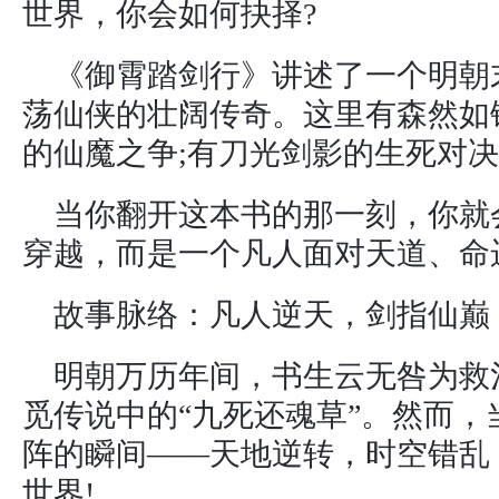
世界，你会如何抉择?
《御霄踏剑行》讲述了一个明朝
荡仙侠的壮阔传奇。这里有森然如
的仙魔之争;有刀光剑影的生死对
当你翻开这本书的那一刻，你就
穿越，而是一个凡人面对天道、命
故事脉络：凡人逆天，剑指仙巅
明朝万历年间，书生云无咎为救
觅传说中的“九死还魂草”。然而
阵的瞬间——天地逆转，时空错乱
世界!