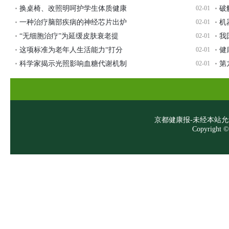
换桌椅、改照明呵护学生体质健康
02-01
破
一种治疗脑部疾病的神经芯片出炉
02-01
机
“无细胞治疗”为延缓皮肤衰老提
02-01
我
这项标准为老年人生活能力“打分
02-01
健
科学家揭示光照影响血糖代谢机制
02-01
第
京都健康报-未经本站允许，
Copyright