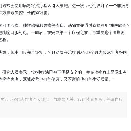
们通常会使用病毒将治疗基因引入细胞。这一次，他们设计了一个非病毒
有效摧毁失控生长的癌细胞。
患有肛周腺瘤、肺转移瘤和肉瘤等疾病。动物首先通过直接注射到肿瘤部位
氟胞嘧啶口服药丸。一周后，在完成第一个疗程之前，再重复这个周期两
过程。
迹象，其中14只完全恢复，46只动物在治疗后2至32个月内显示出良好的
。研究人员表示，“这种疗法已被证明是安全的，并在动物身上显示出有
类癌症患者，既能改善他们的健康，又不影响他们的生活质量。”
资讯，仅代表作者个人观点，与本网无关。仅供读者参考，并请自行